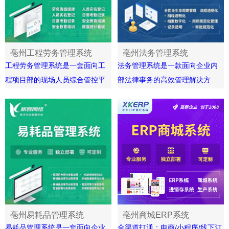
亳州工程劳务管理系统
亳州法务管理系统
工程劳务管理系统是一套面向工
法务管理系统是一款面向企业内
程项目部的现场人员综合管控平
部法律事务的高效管理解决方
台。它深度契合建筑行业的管理
案。它主要聚焦于合同管理与用
规范，聚焦于劳务班组组建、人
印管理两大核心场景，致力于简
员实名登记、日常考勤记录、安
化审批流程、规范档案归档、透
全教育培训以及数据统计看板五
明化印章使用记录。该方案帮助
大核心场景。该方案帮助企业将
企业提升法务工作的处理效率，
分散的劳务数据集中到一套系统
同时强化企业运营的合规性与安
中，实现从工人入场到退场的全
全性。
流程闭环管控，保障用工合规并
提升现场管理效率。
亳州易耗品管理系统
亳州商城ERP系统
易耗品管理系统是一套面向企业
全渠道打通：电商/小程序/线下订