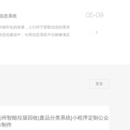
能，这些功能可以帮助APP
05-09
信息系统
和城市化的发展，人们对于获取信息的需求
详情
信息化建设中，分类信息系统不仅能够满足
求，还能够帮助城市管理部门更好地进行城
探讨亳州城市如何做亳州分类信息系统。1.
更多
亳州智能垃圾回收|废品分类系统|小程序定制公众
号制作