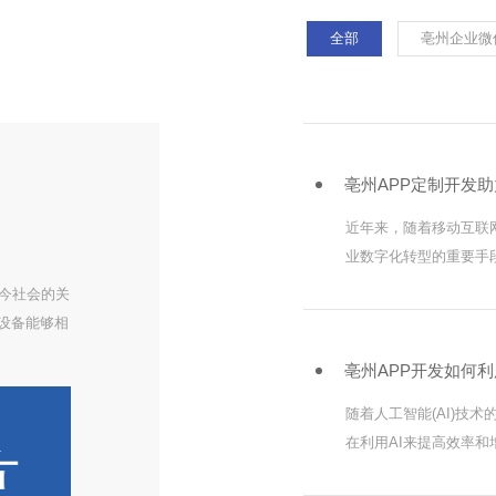
全部
亳州企业微
亳州APP定制开发
近年来，随着移动互联
业数字化转型的重要手
通用性较强的应用软件
当今社会的关
化需求。因此，越来越
设备能够相
地满
善人们的生
亳州APP开发如何利
存储、处理
随着人工智能(AI)技术
在利用AI来提高效率和
以被形容为相辅相成，因