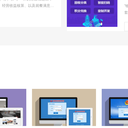
、经营收益核算、以及就餐满意度
“
线下繁琐的食堂业务流程线上化、
套
校构建规范、可追溯的食堂管理体
设
决策。
收