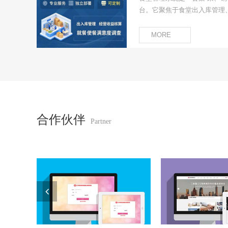
构化数
台。它聚焦于食堂出入库管理
和整理
调查三大核心场景，致力于将
系统提
透明化。该方案帮助企业或学
MORE
可以基
系，确保食品安全，优化经营
不同的
助决策
合作伙伴
Partner