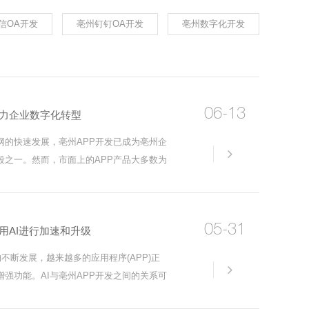
信OA开发
亳州钉钉OA开发
亳州数字化开发
06-13
助力企业数字化转型
网的快速发展，亳州APP开发已成为亳州企
详情
段之一。然而，市面上的APP产品大多数为
，很难真正满足企业在数字化转型中的个性
多的企业开始考虑进行定制开发，以便更好
05-31
用AI进行加速和升级
的不断发展，越来越多的应用程序(APP)正
详情
增强功能。AI与亳州APP开发之间的关系可
为AI帮助APP开发人员更快地开发APP，