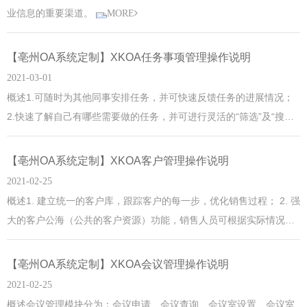
业信息的重要渠道。
MORE
【亳州OA系统定制】XKOA任务事项管理操作说明
2021-03-01
概述1.可随时为其他同事安排任务，并可快速反馈任务的进展情况；
2.快速了解自己有哪些需要做的任务，并可进行灵活的“筛选”及“搜
索”；3.时时更新的任务进度，让您了解自己或团队任务的完成情况；
4.消息提醒（pc端系统消息和企业微信消息推送），让您第一时间了
【亳州OA系统定制】XKOA客户管理操作说明
解工作动态并及时处理。任务使用说明1. 先试试安排一条任务，展开
2021-02-25
左侧【任务事项】，点击菜单【我的】，打开任务管理页面，再点击
概述1. 建立统一的客户库，跟踪客户的每一步，优化销售过程； 2. 强
页面头部工具
大的客户公海（公共的客户资源）功能，销售人员可根据实际情况申
请领用公海客户或由管理员分配公海客户，并且可设置多长时间内必
须联系客户等，否则客户就会自动回归客户公海，提供销售人员积极
【亳州OA系统定制】XKOA会议管理操作说明
和公平的环境。 3. 企业微信端和pc web版消息推送,让您随时随地处
2021-02-25
理客户事宜,不错过任何机会,
概述会议管理模块分为：会议申请、会议查询、会议室设置、会议室