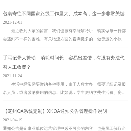
问。客流量少,不知道从何下手，怎样拓展开发精准用户，提高销量。
企业没有机会充分展示自己的优势？不妨试试为企业产品提供一个
包裹寄往不同国家路线工作量大、成本高，这一步非常关键
展示的平台，让极有销售力的产品展示突出卖点，吸引客户眼
2021-12-01
最近收到大家的留言，我们也很有幸能够聆听，确实做每一行都
会遇到不一样的困难。有关物流方面的咨询挺多的，做货运的小伙伴
们也分享了遇到的一些难题。同时，我们也希望和您一起去解决行业
相关的难题。 包裹寄往不同国家、不同路线，如果一个个去核对
手写记录太繁琐，消耗时间长，容易出差错，有没有办法代
计算，工作量非常大，消耗的成本也很高。通过系统就可以满足具体
替人工收费？
2021-11-24
生活中经常需要缴纳各种费用，由于人数太多，需要详细记录报
名人员，或者缴纳费用的信息。比如说：学生缴纳学费生活费、房屋
缴纳水电物业费。以前都是用手写的方式去记录人员信息和缴费详
情。 手写记录太繁琐，消耗时间也长，甚至会导致报名信息和收
【亳州OA系统定制】XKOA通知公告管理操作说明
费出现差错，那就更加麻烦了。那有没有其他办法去代替这个手写记
2021-04-19
录
通知公告是企事业单位运营管理中必不可少的内容，也是员工获取企