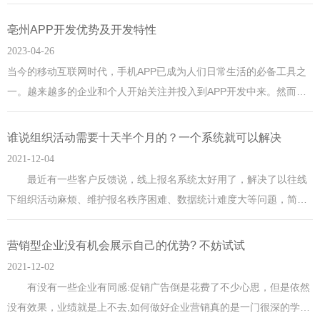
了解城市信息的需求，还能够帮助城市管理部门更好地进行城市规划
和管理。本文将探讨亳州城市如何做亳州分类信息系统。1. 收集数据
亳州APP开发优势及开发特性
在建立分类信息系统之前，首先需要收集各类相关数据，包括但不限
2023-04-26
于：城市地图：包含道路、交通设施、公共场所等基础设施信息；商
当今的移动互联网时代，手机APP已成为人们日常生活的必备工具之
业信息：包含商家名称、地址、电话号码
一。越来越多的企业和个人开始关注并投入到APP开发中来。然而，
市场上存在着大量的通用APP，要想在这个竞争激烈的市场中脱颖而
出，就需要进行APP定制开发。本文将从APP定制开发的角度，探讨
谁说组织活动需要十天半个月的？一个系统就可以解决
APP开发优势，并为您介绍APP定制开发的相关知识。亳州APP开发
2021-12-04
优势独特性与通用APP相比，定制开发的APP更加独特，能够充分体
最近有一些客户反馈说，线上报名系统太好用了，解决了以往线
现企业或个人的品牌形
下组织活动麻烦、维护报名秩序困难、数据统计难度大等问题，简化
报名管理的工作量，还更有利于大家报名参与活动，真是太方便了。
有了这个亳州线上报名的工具，无论是组织各类比赛，还是开展会
营销型企业没有机会展示自己的优势? 不妨试试
议、培训、展览等都可以在线填写资料进行报名。需要支付报名费
2021-12-02
有没有一些企业有同感:促销广告倒是花费了不少心思，但是依然
没有效果，业绩就是上不去,如何做好企业营销真的是一门很深的学