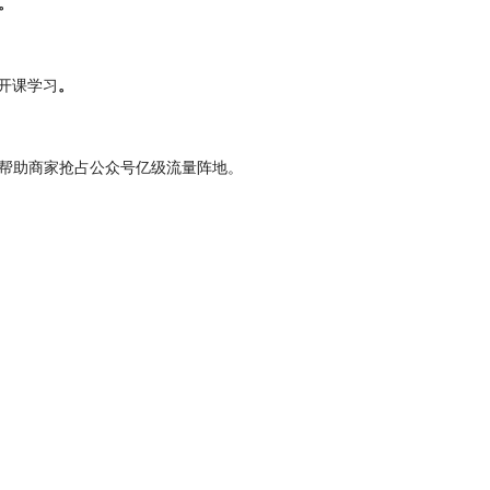
。
地开课学习
。
帮助商家抢占公众号亿级流量阵地。